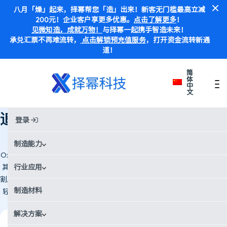
八月「燥」起来，择幂帮您「造」出来！新客无门槛最高立减
200元！企业客户享更多优惠。
点击了解更多
！
见微知造，成就万物！
与择幂一起携手智造未来！
承兑汇票不再难流转，
点击解锁预充值服务
，打开资金流转新通
道！
简
体
中
文
首页
Case Studies
追求速度：牛津布鲁克斯赛车如何在Formula Student中不断突破极限
追求速度：牛津布鲁克斯赛车如何在
登录
Formula Student中不断突破极限
制造能力
Oxford Brookes Racing (OBR) 是一支顶级的 Formula Student 车队，为
其 2025 年电动车开发了新型刹车盘。借助 Xometry 择幂科技 的水刀切
行业应用
割服务，他们生产了铝合金刹车盘，采用优化的开槽和钻孔图案，重量减
制造材料
轻近 20%，同时保持性能和散热能力。该合作解决了校园搬迁期间车间
资源有限的问题。
解决方案
行业