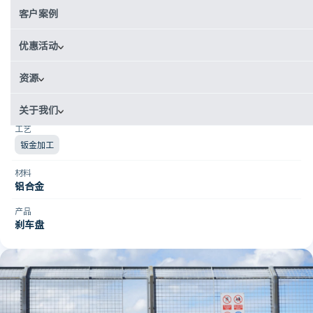
客户案例
汽车
国家
优惠活动
英国
资源
使用场景
原型制作
关于我们
工艺
钣金加工
材料
铝合金
产品
刹车盘