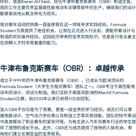
你好，我是Kieran Attfield，现任牛津布鲁克斯赛车（OBR）制造主管。
我的工作主要负责监督高性能电动车关键零部件的生产，确保我们的设计
能够高效地从概念转化为现实。
我对赛车运动的热情一直驱使我在这一领域寻求实践经验。Formula
Student为我提供了绝佳机会，让我在正式进入行业前，便能积累设计与
制造的实际操作经验。这段经历带来的宝贵实践知识，也是各行各业雇主
在招聘人才时非常看重的能力。
牛津布鲁克斯赛车（OBR）：卓越传承
成立于1999年的牛津布鲁克斯赛车（OBR），已成长为欧洲顶尖的
Formula Student（大学生方程式赛车）团队之一。OBR专注于高性能电
动车的设计、测试与制造。我们活跃于英国及欧洲的IMechE Formula
Student比赛，自2003年以来已斩获11次总冠军。
加入OBR不仅仅是为了竞赛，更是一段宝贵的学习经历。成员们可以掌
握电路设计、空气动力学仿真以及制造工艺等实用技能。团队的快节奏运
作高度模拟了职业赛车的紧张环境，为有志进入汽车及赛车行业的学生提
供了理想的成长平台。此外，OBR还为成员提供了独特的人脉机会，帮
助他们建立长期受益的宝贵联系。