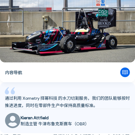
牛津布鲁克斯赛车（OBR）：卓越传承
提升制动性能
克服挑战：校园搬迁与制造
下一步计划：制造、整车组装与竞赛
给面临类似挑战的团队的建议
内容导航
通过利用 Xometry 择幂科技 的水刀切割服务，我们的团队能够按时
推进进度，同时在零部件生产中保持高质量标准。
Kieran Attfield
制造主管 牛津布鲁克斯赛车（OBR）