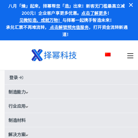
八月「燥」起来，择幂帮您「造」出来！新客无门槛最高立减
200元！企业客户享更多优惠。
点击了解更多
！
见微知造，成就万物！
与择幂一起携手智造未来！
承兑汇票不再难流转，
点击解锁预充值服务
，打开资金流转新通
道！
水射流切割
登录
在线订购水射流切割部件
制造能力
7天起快速完成制造
铝、钢、铜等材料
行业应用
提供认证和检验报告
制造材料
获取实时报价
解决方案
您上传的文档都是严格保密和安全的