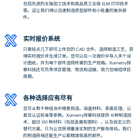
包括先进的五轴加工技术和高品质工业级 SLM 打印技术
等。这让我们得以迅速制造原型部件和小批量的复杂部
件。
实时报价系统
只需轻点几下即可上传您的
CAD
文件，选择制造工艺，获
得实时报价并生成订单。您可以在一次报价中导入多个设
计图纸，并为每个部件选择所需的生产规格。
Xometry
择
幂科技还可负责项目管理、物流和运输，助力您缩短项目
周期。
各种选择应有尽有
您可从数千种组合中随意挑选，涵盖材料、表面处理、公
差及认证标准等参数。
Xometry
择幂科技提供
15
种制造技
术、超过
130
种材料（包括金属和塑料），以及自定义的
替代方案，只为让您获得量身定制的生产服务体验。我们
的制造网络还能生产公差精度极高的部件。