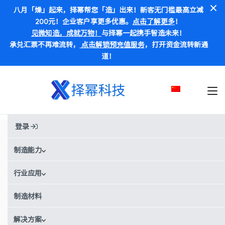
八月「燥」起来，择幂帮您「造」出来！新客无门槛最高立减
200元！企业客户享更多优惠。
点击了解更多
！
见微知造，成就万物！
与择幂一起携手智造未来！
承兑汇票不再难流转，
点击解锁预充值服务
，打开资金流转新通
道！
登录
机器人与自动化行业按需制造服务
机器人与自动化行业原型设计和部件生产
制造能力
行业应用
我们通过优质的制造伙伴网络和 一站式AI 服务能力，简化机器人与
自动化行业的生产流程。还提供带有实时报价、制造能力分析和订
单追踪系统的数字服务体验。
制造材料
包含 5,000多 家高品质制造伙伴的生产网络
解决方案
我们的制造工艺符合 ISO 9001:2015 认证标准