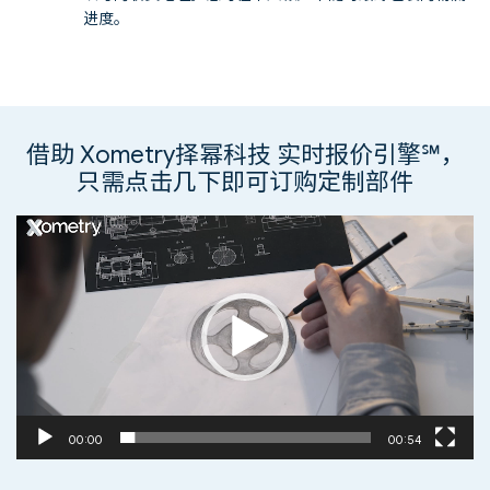
进度。
借助 Xometry择幂科技 实时报价引擎℠，
只需点击几下即可订购定制部件
视
频
播
放
器
00:00
00:54