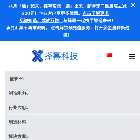
八月「燥」起来，择幂帮您「造」出来！新客无门槛最高立减
200元！企业客户享更多优惠。
点击了解更多
！
见微知造，成就万物！
与择幂一起携手智造未来！
承兑汇票不再难流转，
点击解锁预充值服务
，打开资金流转新通
道！
登录
择幂科技：一站式按需制造服务
制造能力
商
行业应用
Xometry择幂科技，基于AI的一站式按需制造服务商。您只需上传
3D图纸、获取实时报价、下单购买三步即可获得所需零部件。我们
制造材料
的制造网络涵盖了中国及海外5,000多家制造商，可提供您所需的生
产能力，助您进行原型设计和生产。
解决方案