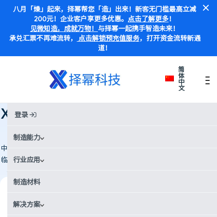
八月「燥」起来，择幂帮您「造」出来！新客无门槛最高立减
200元！企业客户享更多优惠。
点击了解更多
！
见微知造，成就万物！
与择幂一起携手智造未来！
承兑汇票不再难流转，
点击解锁预充值服务
，打开资金流转新通
道！
简
体
中
文
首页
Case Studies
Xometry择幂科技与铁三健将：打破定制部件的标准化困局
Xometry择幂科技与铁三健将：打破
登录
定制部件的标准化困局
制造能力
中铁协健将级运动员、IRONMAN 官方教练梁先生因标准化自行车部件面
临 fitting 问题。借助 Xometry 择幂科技 的 CNC 加工服务，他生产了精
行业应用
确匹配需求的定制前伸底座，无需昂贵的开模费用，实现一件起订。
制造材料
行业
解决方案
运动