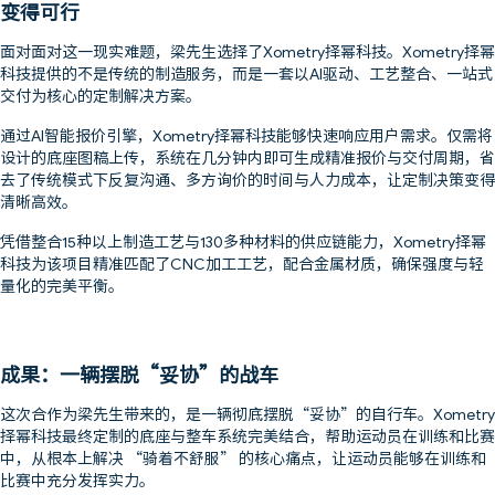
变得可行
面对面对这一现实难题，梁先生选择了Xometry择幂科技。Xometry择幂
科技提供的不是传统的制造服务，而是一套以AI驱动、工艺整合、一站式
交付为核心的定制解决方案。
通过AI智能报价引擎，Xometry择幂科技能够快速响应用户需求。仅需将
设计的底座图稿上传，系统在几分钟内即可生成精准报价与交付周期，省
去了传统模式下反复沟通、多方询价的时间与人力成本，让定制决策变得
清晰高效。
凭借整合15种以上制造工艺与130多种材料的供应链能力，Xometry择幂
科技为该项目精准匹配了CNC加工工艺，配合金属材质，确保强度与轻
量化的完美平衡。
成果：一辆摆脱“妥协”的战车
这次合作为梁先生带来的，是一辆彻底摆脱“妥协”的自行车。Xometry
择幂科技最终定制的底座与整车系统完美结合，帮助运动员在训练和比赛
中，从根本上解决 “骑着不舒服” 的核心痛点，让运动员能够在训练和
比赛中充分发挥实力。