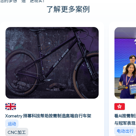
您的梦想“造”进现实！
了解更多案例
Xometry 择幂科技帮助按需制造高端自行车架
看AI按需
与冠军表现
运动
电动出行
CNC加工