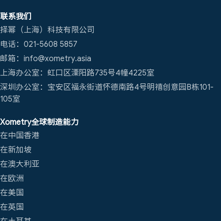
联系我们
择幂（上海）科技有限公司
电话：021-5608 5857
邮箱：info@xometry.asia
上海办公室：虹口区溧阳路735号4幢4225室
深圳办公室：宝安区福永街道怀德南路4号明禧创意园B栋101-
105室
Xometry全球制造能力
在中国香港
在新加坡
在澳大利亚
在欧洲
在美国
在英国
在土耳其