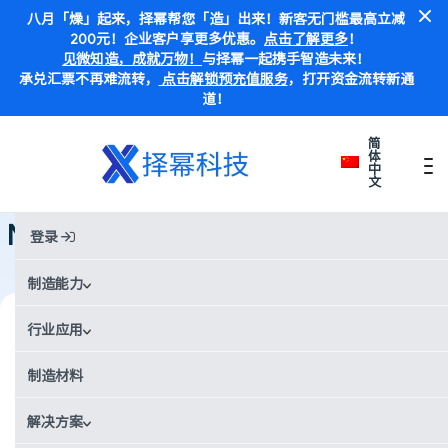
八月「燥」起来，择幂帮您「造」出来！新客无门槛最高立减
200元！企业客户享更多优惠。
点击了解更多
！
见微知造，成就万物！
与择幂一起携手智造未来！
承兑汇票不再难流转，
点击解锁预充值服务
，打开资金流转新通
道！
简
体
中
文
首页
Case Studies
NASA联手Xometry择幂科技打造国际空间站快跟踪关键生命支持系统
NASA联手Xometry择幂科技打造国
登录
际空间站快跟踪关键生命支持系统
制造能力
行业
行业应用
航空航天
制造材料
国家
美国
解决方案