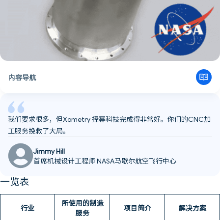
内容导航
在太空中生活需要些什么？可回收能源系统
挑战：以创纪录速度建造超大型飞行部件
高度定制的CNC加工方案
我们要求很多，但Xometry 择幂科技完成得非常好。你们的CNC加
Xometry择幂科技制造改变了NASA的部件开发方式
工服务挽救了大局。
Jimmy Hill
首席机械设计工程师 NASA马歇尔航空飞行中心
一览表
所使用的制造
行业
项目简介
解决方案
服务