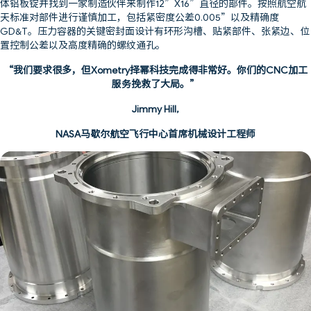
体铝板锭并找到一家制造伙伴来制作12”X16”直径的部件。按照航空航
天标准对部件进行谨慎加工，包括紧密度公差0.005”以及精确度
GD&T。压力容器的关键密封面设计有环形沟槽、贴紧部件、张紧边、位
置控制公差以及高度精确的螺纹通孔。
“我们要求很多，但Xometry择幂科技完成得非常好。你们的CNC加工
服务挽救了大局。”
Jimmy Hill,
NASA马歇尔航空飞行中心首席机械设计工程师