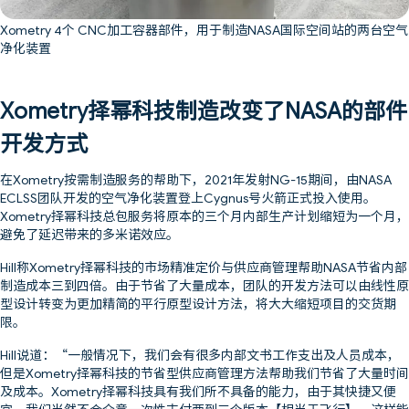
Xometry 4个 CNC加工容器部件，用于制造NASA国际空间站的两台空气
净化装置
Xometry择幂科技制造改变了NASA的部件
开发方式
在Xometry按需制造服务的帮助下，2021年发射NG-15期间，由NASA
ECLSS团队开发的空气净化装置登上Cygnus号火箭正式投入使用。
Xometry择幂科技总包服务将原本的三个月内部生产计划缩短为一个月，
避免了延迟带来的多米诺效应。
Hill称Xometry择幂科技的市场精准定价与供应商管理帮助NASA节省内部
制造成本三到四倍。由于节省了大量成本，团队的开发方法可以由线性原
型设计转变为更加精简的平行原型设计方法，将大大缩短项目的交货期
限。
Hill说道：“一般情况下，我们会有很多内部文书工作支出及人员成本，
但是Xometry择幂科技的节省型供应商管理方法帮助我们节省了大量时间
及成本。Xometry择幂科技具有我们所不具备的能力，由于其快捷又便
宜，我们当然不会介意一次性支付两到三个版本【相当于飞行】。这样能