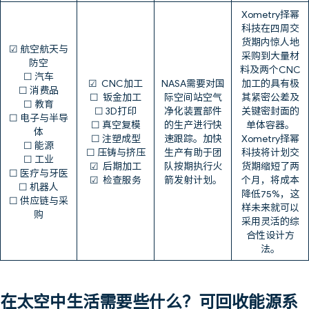
Xometry择幂
科技在四周交
货期内惊人地
☑ 航空航天与
采购到大量材
防空
料及两个CNC
☐ 汽车
☑ CNC加工
NASA需要对国
加工的具有极
☐ 消费品
☐ 钣金加工
际空间站空气
其紧密公差及
☐ 教育
☐ 3D打印
净化装置部件
关键密封面的
☐ 电子与半导
☐ 真空复模
的生产进行快
单体容器。
体
☐ 注塑成型
速跟踪。加快
Xometry择幂
☐ 能源
☐ 压铸与挤压
生产有助于团
科技将计划交
☐ 工业
☑ 后期加工
队按期执行火
货期缩短了两
☐ 医疗与牙医
☑ 检查服务
箭发射计划。
个月，将成本
☐ 机器人
降低75%，这
☐ 供应链与采
样未来就可以
购
采用灵活的综
合性设计方
法。
在太空中生活需要些什么？可回收能源系