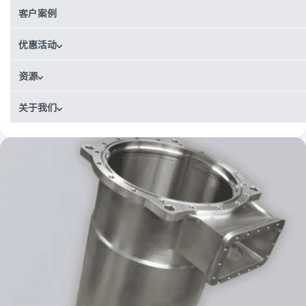
使用场景
客户案例
原型制作
工艺
优惠活动
CNC加工
资源
产品
四床二氧化碳洗涤器（4BCO2）系统的空气净化装置 / 整体式压
关于我们
力容器