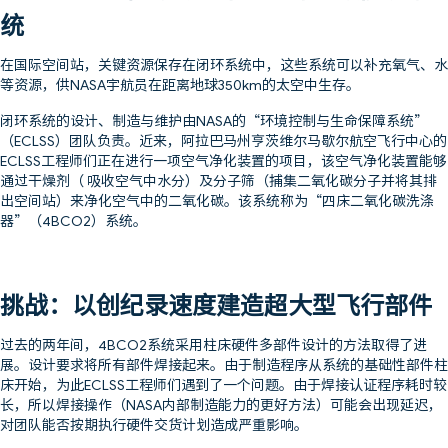
统
在国际空间站，关键资源保存在闭环系统中，这些系统可以补充氧气、水
等资源，供NASA宇航员在距离地球350km的太空中生存。
闭环系统的设计、制造与维护由NASA的“环境控制与生命保障系统”
（ECLSS）团队负责。近来，阿拉巴马州亨茨维尔马歇尔航空飞行中心的
ECLSS工程师们正在进行一项空气净化装置的项目，该空气净化装置能够
通过干燥剂（ 吸收空气中水分）及分子筛（捕集二氧化碳分子并将其排
出空间站）来净化空气中的二氧化碳。该系统称为“四床二氧化碳洗涤
器”（4BCO2）系统。
挑战：以创纪录速度建造超大型飞行部件
过去的两年间，4BCO2系统采用柱床硬件多部件设计的方法取得了进
展。设计要求将所有部件焊接起来。由于制造程序从系统的基础性部件柱
床开始，为此ECLSS工程师们遇到了一个问题。由于焊接认证程序耗时较
长，所以焊接操作（NASA内部制造能力的更好方法）可能会出现延迟，
对团队能否按期执行硬件交货计划造成严重影响。