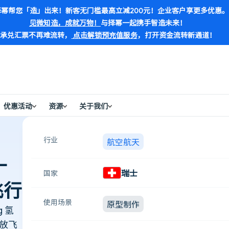
幂帮您「造」出来！新客无门槛最高立减200元！企业客户享更多优惠。
见微知造，成就万物！
与择幂一起携手智造未来！
承兑汇票不再难流转，
点击解锁预充值服务
，打开资金流转新通道！
动飞行
优惠活动
资源
关于我们
行业
航空航天
—
瑞士
国家
飞行
使用场景
原型制作
g 氢
排放飞