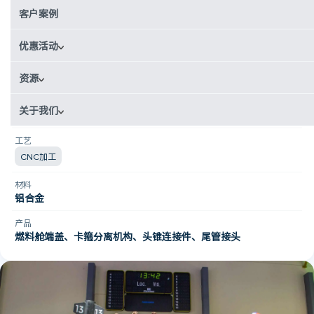
行业
客户案例
航空航天
优惠活动
国家
英国
资源
使用场景
关于我们
原型制作
工艺
CNC加工
材料
铝合金
产品
燃料舱端盖、卡箍分离机构、头锥连接件、尾管接头