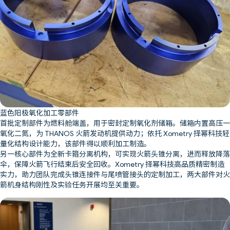
蓝色阳极氧化加工零部件
首批定制部件为燃料舱端盖，用于密封定制氧化剂储箱。储箱内置高压一
氧化二氮，为 THANOS 火箭发动机提供动力；依托 Xometry 择幂科技轻
量化结构设计能力，该部件得以顺利加工制造。
另一核心部件为全新卡箍分离机构，可实现火箭头锥分离，进而释放降落
伞，保障火箭飞行结束后安全回收。Xometry 择幂科技高品质精密制造
实力，助力团队完成头锥连接件与尾喷管接头的定制加工，两大部件对火
箭机身结构刚性及实验任务开展均至关重要。