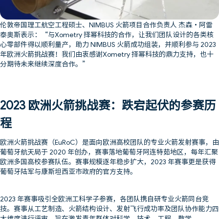
伦敦帝国理工航空工程硕士、NIMBUS 火箭项目合作负责人 杰森・阿雷
泰奥斯表示：“与Xometry 择幂科技的合作，让我们团队设计的各类核
心零部件得以顺利量产，助力 NIMBUS 火箭成功组装，并顺利参与 2023
年欧洲火箭挑战赛！我们由衷感谢Xometry 择幂科技的鼎力支持，也十
分期待未来继续深度合作。”
2023 欧洲火箭挑战赛：跌宕起伏的参赛历
程
欧洲火箭挑战赛（EuRoC）是面向欧洲高校团队的专业火箭发射赛事，由
葡萄牙航天局于 2020 年创办，赛事落地葡萄牙阿连特茹地区，每年汇聚
欧洲多国高校参赛队伍。赛事规模逐年稳步扩大，2023 年赛事更是获得
葡萄牙陆军与康斯坦西亚市政府的官方支持。
2023 年赛事吸引全欧洲工科学子参赛，各团队携自研专业火箭同台竞
技。赛事从工艺制造、火箭结构设计、发射飞行成功率及团队协作能力四
大维度进行评审，旨在激发青年群体对科学、技术、工程、数学