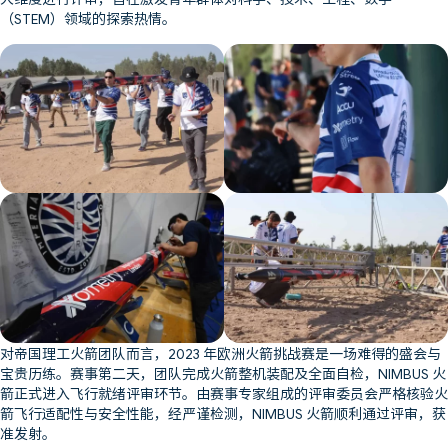
（STEM）领域的探索热情。
对帝国理工火箭团队而言，2023 年欧洲火箭挑战赛是一场难得的盛会与
宝贵历练。赛事第二天，团队完成火箭整机装配及全面自检，NIMBUS 火
箭正式进入飞行就绪评审环节。由赛事专家组成的评审委员会严格核验火
箭飞行适配性与安全性能，经严谨检测，NIMBUS 火箭顺利通过评审，获
准发射。