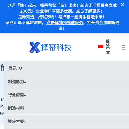
八月「燥」起来，择幂帮您「造」出来！新客无门槛最高立减
200元！企业客户享更多优惠。
点击了解更多
！
见微知造，成就万物！
与择幂一起携手智造未来！
承兑汇票不再难流转，
点击解锁预充值服务
，打开资金流转新通
道！
简
体
中
文
首页
Case Studies
伦敦帝国理工学院火箭团队：依托精密数控加工零部件 打造新一代 NIMBUS 火箭
伦敦帝国理工学院火箭团队：依托精
登录
密数控加工零部件 打造新一代
制造能力
NIMBUS 火箭
行业应用
伦敦帝国理工学院火箭队（ICLR）开发了NIMBUS——英国首枚学生制造
的液体推进剂火箭。借助 Xometry 择幂科技 的CNC加工和蓝色阳极氧化
制造材料
服务，他们制造了氧化剂储罐端盖和用于鼻锥分离的夹带系统，成功参加
EuRoC 2023竞赛。
解决方案