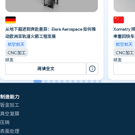
从地下掘进到奔赴星辰：Elara Aerospace 如何推
Xometr
动欧洲亚轨道火箭工程发展
率重回快车
航空航天
航空航天
CNC加工
CNC加工
研发
研发
阅读全文
制造能力
钣金加工
真空复膜
压铸
表面处理