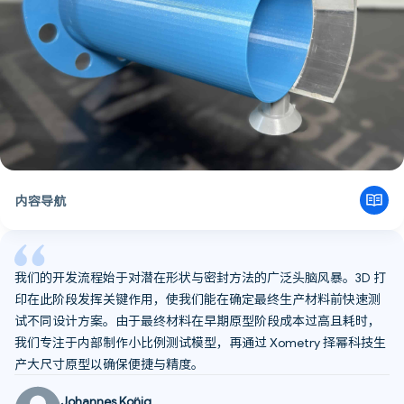
内容导航
开发通用解决方案
改进设计并选择正确材料
扩大规模，适应未来
我们的开发流程始于对潜在形状与密封方法的广泛头脑风暴。3D 打
经验总结与对创新者的建议
印在此阶段发挥关键作用，使我们能在确定最终生产材料前快速测
试不同设计方案。由于最终材料在早期原型阶段成本过高且耗时，
我们专注于内部制作小比例测试模型，再通过 Xometry 择幂科技生
产大尺寸原型以确保便捷与精度。
Johannes König