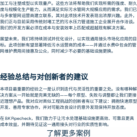
加工与注塑成型以实现量产。这些方法将帮助我们实现所需的强度、耐久
度与规模化生产能力，从而满足实际污水管网大规模应用的需求。我们已
与多家管网运营商建立联系，其对此项技术开发表现出浓厚兴趣。此外，
我们正与目前采用传统封堵工艺的污水压力管道施工企业展开合作洽谈。
我们的开发方案必须在成本与安装效率上匹配或超越现有解决方案。
展望未来，我们将持续测试并优化设计，以实现通用接头市场化应用的目
标。此项创新有望显著降低污水运营商的成本——并通过水费中包含的管
网维护费用间接惠及公众，同时减少不必要的基础设施更换。
经验总结与对创新者的建议
本项目最重要的经验之一是认识到迭代与灵活性的重要之处。没有哪种解
决方案从一开始就是完美无缺的——每个原型、失败与调整都让我们更接
近理想产品。我对应对类似工程挑战的创新者有以下建议：拥抱快速原型
开发、善用专家协作，并对可能改良设计的意外发现保持开放态度。
在 BK Pipecheck，我们致力于让污水处理基础设施更高效、可靠且更具
成本效益，并期待见证这一通用接头对行业的实质性影响。
了解更多案例