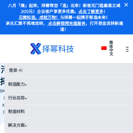
八月「燥」起来，择幂帮您「造」出来！新客无门槛最高立减
200元！企业客户享更多优惠。
点击了解更多
！
见微知造，成就万物！
与择幂一起携手智造未来！
承兑汇票不再难流转，
点击解锁预充值服务
，打开资金流转新通
道！
简
体
中
文
首页
Case Studies
污水基础设施密封新纪元：Xometry择幂科技帮助研发压力管道通用接头
污水基础设施密封新纪元：Xometry
登录
择幂科技帮助研发压力管道通用接头
制造能力
BK Pipecheck 的工程师 Johannes König 开发了一款用于密封压力废水管
道的通用接头，解决了近 50% 的管道末端无法正确密封的问题。借助
行业应用
Xometry 择幂科技 的 3D 打印服务，他生产了大型原型，用于测试几何
制造材料
形状、密封方法以及与铸铁、纤维水泥、PVC 和 PE 管道的粘合剂兼容
性。该设计支持将粘合剂注入管道后方的间隙。
解决方案
行业