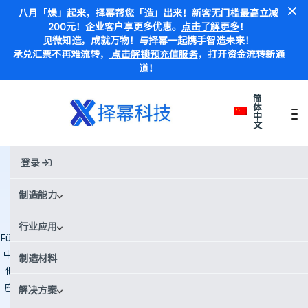
八月「燥」起来，择幂帮您「造」出来！新客无门槛最高立减
200元！企业客户享更多优惠。
点击了解更多
！
见微知造，成就万物！
与择幂一起携手智造未来！
承兑汇票不再难流转，
点击解锁预充值服务
，打开资金流转新通
道！
简
体
中
文
首页
Case Studies
Füllen 的桌面塑料注塑机 MiniMolder，由 Xometry择幂科技制造
Füllen 的桌面塑料注塑机
登录
MiniMolder，由 Xometry择幂科技
制造能力
制造
行业应用
Füllen 成立于 2023 年，开发了 MiniMolder 紧凑型 220V 注塑系统，用于
中低批量生产。借助 Xometry 择幂科技 的 CNC 加工和放电加工服务，
制造材料
他们生产了 5754、6082 和 7075 铝合金部件（支架盖、模具支架、针
座、电机底座、推块）以及 1.2738 工具钢模具，表面采用喷砂处理。平
解决方案
均 12 天的交付时间实现了快速迭代。