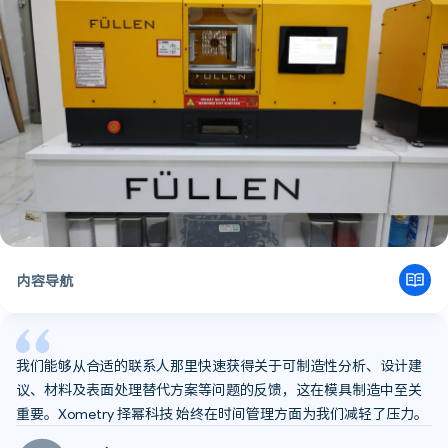
内容导航
采购过程中的初始步骤与挑战
从寻找解决方案到建立合作伙伴关系：为什么选择 Xometry择幂科
技？
我们能够从合适的联系人那里快速获得关于可制造性分析、设计建
MiniMolder：塑料注塑格局正在如何变化？
未来展望
议、材料及表面处理替代方案等问题的反馈，这在模具制造中至关
重要。Xometry 择幂科技 始终在时间管理方面为我们减轻了压力。