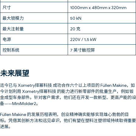
尺寸
1000mm x 480mm x 320mm
最大锁模力
50 kN
最大注射量
20 克
电源
220V / 1,5 kW
控制系统
7 英寸触控屏
未来展望
迄今已与 Xometry择幂科技 成功合作六个以上项目的 Füllen Makine，如
今计划利用 Xometry择幂科技 的能力进行新零部件的批量生产，例如钣
金成型车身部件。针对客户需求，他们还在开发一款新型、更高产能的设
备——MiniMolder2。
Füllen Makine 的发展历程表明，创业精神确实能够实现雄心勃勃的目
标。凭借其创新方法和远见卓识，他们有望在塑料注塑领域持续取得重要
进展。