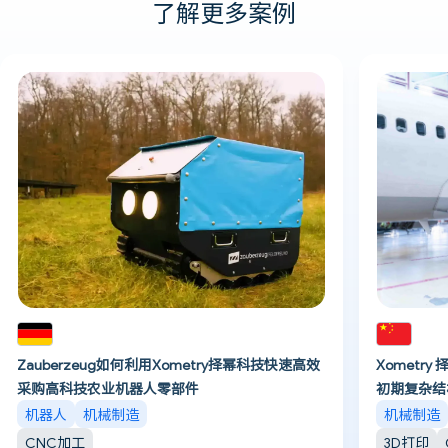
了解更多案例
Zauberzeug如何利用Xometry择幂科技快速高效
Xometr
采购高科技农业机器人零部件
初期复杂结
机器人
机械制造
机械制造
CNC加工
3D打印