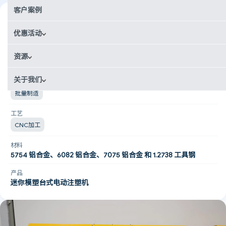
客户案例
行业
机械制造
优惠活动
国家
资源
土耳其
关于我们
使用场景
批量制造
工艺
CNC加工
材料
5754 铝合金、6082 铝合金、7075 铝合金 和 1.2738 工具钢
产品
迷你模塑台式电动注塑机