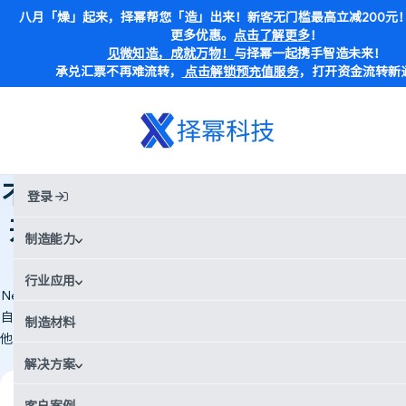
八月「燥」起来，择幂帮您「造」出来！新客无门槛最高立减200元
更多优惠。
点击了解更多
！
见微知造，成就万物！
与择幂一起携手智造未来！
承兑汇票不再难流转，
点击解锁预充值服务
，打开资金流转新
首页
Case Studies
不到 2 周内，Xometry择幂科技助力开发适用于苹果 AirTag 的自行车支架
不到 2 周内，Xometry择幂科技助力
登录
开发适用于苹果 AirTag 的自行车支
制造能力
架
行业应用
New Things Lab 的 Nyckle Sijtsma 在 Apple 发布会后立即设计了 AirTag
自行车支架。借助 Xometry 择幂科技 的 MJF 3D 打印和 PA12 尼龙材料，
制造材料
他生产了耐用的高精度部件，质量媲美注塑成型尼龙。该项目从概念到上
市仅用两周，收到了来自 13 个国家的预订单。
解决方案
行业
客户案例