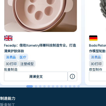
Facedip：借助Xometry择幂科技制造专业，打造
Bodo Pi
清爽护肤体验
作模型轮胎
消费品
医疗
消费品
3D打印
注塑成型
3D打印
批量制造
原型制作
阅读全文
制造能力
钣金加工