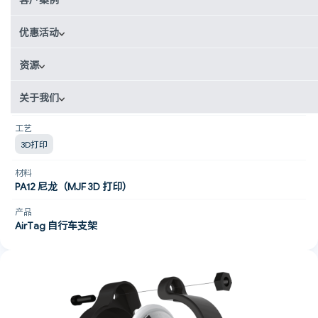
消费品
优惠活动
国家
荷兰
资源
使用场景
关于我们
原型制作
工艺
3D打印
材料
PA12 尼龙（MJF 3D 打印）
产品
AirTag 自行车支架