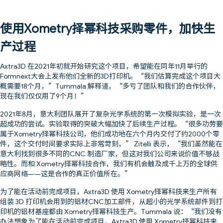
使用Xometry择幂科技采购零件，加快生
产过程
Axtra3D 在2021年初就开始研究这个项目，希望能在同年11月举行的
Formnext大会上发布他们全新的3D打印机。“我们估算完成这个项目大
概需要18个月，”Tummala 解释道，“多亏了团队和我们的合作伙伴，
现在我们仅仅用了9个月！”
2021年8月，意大利团队展开了复杂光学系统的第一次模拟实验，是一次
超成功的尝试。实验取得的突破大幅加快了后续生产过程。“很多功劳要
属于Xometry择幂科技公司，他们成功地在六个月内交付了约2000个零
件，这个交付时间要求实际上非常苛刻，” Zitelli 表示，“我们虽然能在
意大利找到很多不同的CNC 制造厂家，但这对我们公司来说价值不够战
略性。而和 Xometry择幂科技合作，我们有机会触及成千上万的全球供
应商网络——这是合作的真正价值所在。”
为了能在活动前完成项目，Axtra3D 使用 Xometry择幂科技来生产所有
组装 3D 打印机会用到的铝材CNC加工部件，从超小的光学系统部件到打
印机的铝材基座都由 Xometry择幂科技生产。Tummala 说：“我们没有
办法想象为了能在活动前完成项目，Axtra3D 使用 Xometry择幂科技来