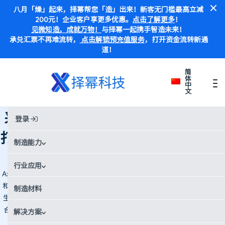
八月「燥」起来，择幂帮您「造」出来！新客无门槛最高立减
200元！企业客户享更多优惠。
点击了解更多
！
见微知造，成就万物！
与择幂一起携手智造未来！
承兑汇票不再难流转，
点击解锁预充值服务
，打开资金流转新通
道！
简
体
中
文
首页
Case Studies
采用革命性混合型光合成技术的 3D 打印机，短短 9 个月内实现设计和生产
采用革命性混合型光合成技术的 3D
登录
打印机，短短 9 个月内实现设计和生
制造能力
产
行业应用
Axtra3D 开发了 Lumia 3D 打印机，采用专利混合光合成技术，结合 DLP
和激光光源。借助 Xometry 择幂科技 的 CNC 加工服务，他们在 6 周内
制造材料
生产了约 2,000 个铝合金部件，从小型光学系统组件到底座元件。这次
合作使其在 Formnext 论坛上成功发布，将预计 18 个月的时间缩短至 9
解决方案
个月。