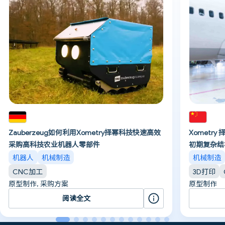
Zauberzeug如何利用Xometry择幂科技快速高效
Xometr
采购高科技农业机器人零部件
初期复杂结
机器人
机械制造
机械制造
CNC加工
3D打印
原型制作, 采购方案
原型制作
阅读全文