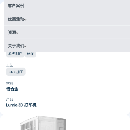
客户案例
行业
机械制造
优惠活动
国家
资源
美国
关于我们
使用场景
原型制作
研发
工艺
CNC加工
材料
铝合金
产品
Lumia 3D 打印机