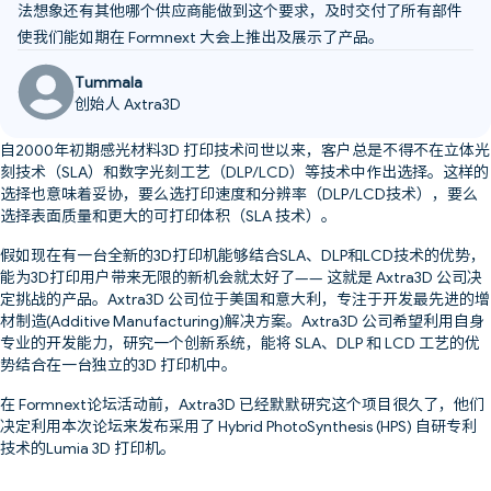
法想象还有其他哪个供应商能做到这个要求，及时交付了所有部件
使我们能如期在 Formnext 大会上推出及展示了产品。
Tummala
创始人 Axtra3D
自2000年初期感光材料3D 打印技术问世以来，客户总是不得不在立体光
刻技术（SLA）和数字光刻工艺（DLP/LCD）等技术中作出选择。这样的
选择也意味着妥协，要么选打印速度和分辨率（DLP/LCD技术），要么
选择表面质量和更大的可打印体积（SLA 技术）。
假如现在有一台全新的3D打印机能够结合SLA、DLP和LCD技术的优势，
能为3D打印用户带来无限的新机会就太好了—— 这就是 Axtra3D 公司决
定挑战的产品。Axtra3D 公司位于美国和意大利，专注于开发最先进的增
材制造(Additive Manufacturing)解决方案。Axtra3D 公司希望利用自身
专业的开发能力，研究一个创新系统，能将 SLA、DLP 和 LCD 工艺的优
势结合在一台独立的3D 打印机中。
在 Formnext论坛活动前，Axtra3D 已经默默研究这个项目很久了，他们
决定利用本次论坛来发布采用了 Hybrid PhotoSynthesis (HPS) 自研专利
技术的Lumia 3D 打印机。