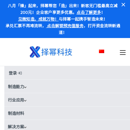
八月「燥」起来，择幂帮您「造」出来！新客无门槛最高立减
200元！企业客户享更多优惠。
点击了解更多
！
见微知造，成就万物！
与择幂一起携手智造未来！
承兑汇票不再难流转，
点击解锁预充值服务
，打开资金流转新通
道！
登录
博客
制造能力
Search
搜索按钮
for:
行业应用
所有文章
压铸工艺
钣金加工工艺
制造材料
CNC加工工艺
3D打印工艺
注塑成型工艺
解决方案