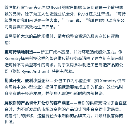
首席执行官Tran表示希望 Ryvid 的客户能够认识到这是一个值得信
赖的品牌。除了为工人创造就业机会外，Ryvid 还关注环境。“可持
续发展对我们来说是一件大事，”Tran 说，“我们相信电动汽车公
司需要真正高效地生产产品。”
当需要扩大您的品牌规模时，请考虑整合资源的服务商如何帮助
您：
更可持续地制造
——新工厂成本高昂，并对环境造成额外压力。像
Xometry择幂科技这样的整合供应链服务商消除了建立新车间来制
造每种不同类型零件的需求，对于采用多种制造工艺制造产品的公
司（例如 Ryvid Anthem）特别有帮助。
削减开支、便利小型企业
— 外包工作为小型企业（如 Xometry 供应
商网络中的小型企业）提供了根据需要完成工作的机会。这些临时
命令有助于经济发展，并使您无需进行耗时的内部投资。
解放你的产品设计并让你的客户满意
——当你的供应变得过于垂直整
合时，为不断发展的市场改变你的产品设计可能会变得非常昂贵。
随着时间的推移，这些捷径会限制你的品牌实力，并最终损害你的
利润。