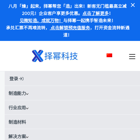
八月「燥」起来，择幂帮您「造」出来！新客无门槛最高立减
200元！企业客户享更多优惠。
点击了解更多
！
见微知造，成就万物！
与择幂一起携手智造未来！
承兑汇票不再难流转，
点击解锁预充值服务
，打开资金流转新通
道！
登录
Home
»
客户案例
»
汽车制造
»
Ryvid Anthem电动自行车通过Xometry择幂科技的制造
制造能力
服务进行生产
行业应用
Ryvid Anthem电动自行车通过
制造材料
Xometry择幂科技的制造服务进
行生产
解决方案