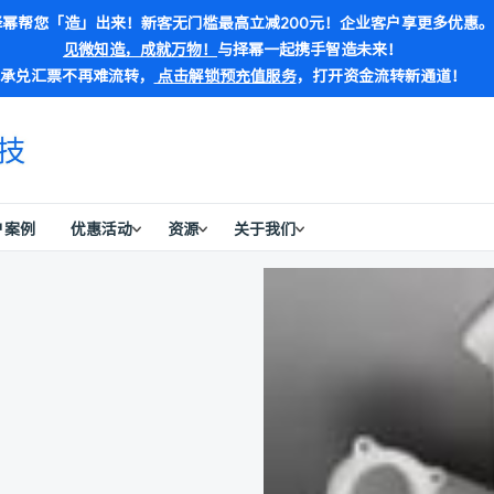
幂帮您「造」出来！新客无门槛最高立减200元！企业客户享更多优惠。
见微知造，成就万物！
与择幂一起携手智造未来！
承兑汇票不再难流转，
点击解锁预充值服务
，打开资金流转新通道！
户案例
优惠活动
资源
关于我们