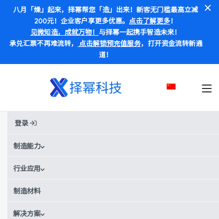
八月「燥」起来，择幂帮您「造」出来！新客无门槛最高立减
200元！企业客户享更多优惠。
点击了解更多
！
见微知造，成就万物！
与择幂一起携手智造未来！
承兑汇票不再难流转，
点击解锁预充值服务
，打开资金流转新通
道！
登录
首页
材料
8100透明-SLA
8100透明-SLA
制造能力
行业应用
别称:
8100透明树脂 / 8100透明光敏树脂
¥¥
¥¥¥
价格范围：
制造材料
8100 透明-SLA材料数据
解决方案
获得实时报价