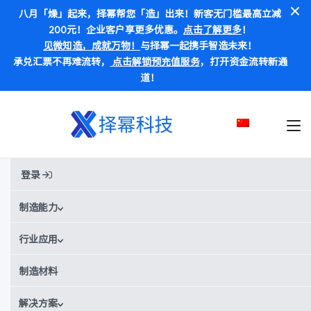
八月「燥」起来，择幂帮您「造」出来！新客无门槛最高立减
200元！企业客户享更多优惠。
点击了解更多
！
见微知造，成就万物！
与择幂一起携手智造未来！
承兑汇票不再难流转，
点击解锁预充值服务
，打开资金流转新通
道！
登录
首页
材料
氧化锆陶瓷-DLP
氧化锆陶瓷-DLP
制造能力
行业应用
别称:
氧化锆陶瓷
¥¥¥
¥¥
价格范围：
制造材料
解决方案
获取实时报价