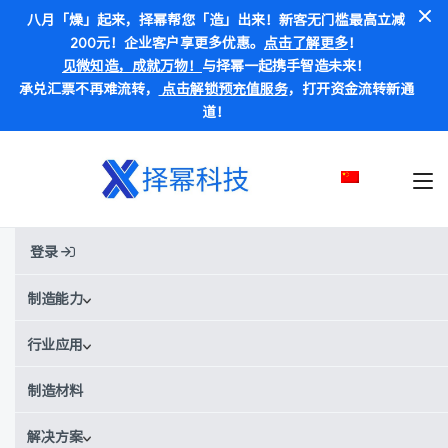
八月「燥」起来，择幂帮您「造」出来！新客无门槛最高立减
200元！企业客户享更多优惠。
点击了解更多
！
见微知造，成就万物！
与择幂一起携手智造未来！
承兑汇票不再难流转，
点击解锁预充值服务
，打开资金流转新通
道！
登录
首页
材料
LDPE
LDPE
制造能力
行业应用
别称:
LDPE / 低密度聚乙烯
¥
¥¥¥¥
价格范围：
制造材料
LDPE材料数据
解决方案
获取实时报价