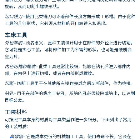
旋转，从而切割出螺纹形状。
切口铣刀
–
使用此类铣刀可沿着部件长度方向形成 T 形槽。由于此种
工具的几何形状，它必须从材料的开口端进入和退出。
车床工具
外径车削
–
顾名思义，此种工装设计用于在部件的外径上进行切割。
它可能是实心工装，可将部件加工为所需的形状，也可能是硬质合
金刀片。
内径切槽和螺纹
–
此类工具通常比较细，能够在钻孔后进入部件内
部，在内径上进行切槽，或者在内部形成螺纹。
切断
–
切断工具用于在其他所有操作完成之后切断部件，作为终操。
钻孔
–
用于在部件的纵向上钻孔，所钻的孔必须铰除或钻出，以达到
目标公差
。
工装材料
可按照工具本身的材质对工具类型作进一步细分。下面列出了常用
的工装材质：
高碳钢
–
它是成本更低的机械加工工具，使用寿命不长。它会在