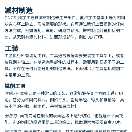
减材制造
CNC机械加工通过减材制造来生产部件。此种加工基本上是将材料
从实心坯上除去，形成需要的形状。它可通过我们上面提到的任何
方法完成，例如铣削、车削、研磨或钻孔。增材制造则是相反的工
艺，从无到有添加材料，进而形成部件，例如 3D 打印。
工装
工装执行所有切割工作。工具通常根据需要安装在工具架上，或者
装载到主轴上。在制造完整部件的过程中，需要用到很多不同的工
具，不存在任何万能通用的制造方法。下面列出了在典型机械加工
中常用的工具。
铣削工具
立铣刀
–
立铣刀是一种常见的工装，通常能够在 3 个方向上进行切
割。它分为不同的样式，例如平头、圆角半径、球头和锥柄等；具
有不同的刃数、螺旋角、基材和涂层材料。
面铣刀
–
面铣刀可在很大的表面区域上进行切割，也就是正平面铣
削。它的切割边缘通常是工具边缘上，铣齿通常为硬质合金刀片。
螺纹铣刀
–
螺纹铣刀可产生螺纹，其工作方式是围绕轮轴以螺纹方式