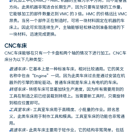
卧式加工中心
(HMC) –
HMC 机器的主轴为水平方向，而不是垂直
方向。此类机器非常适合长期生产，因为只要有足够的工作量，
它能够加工的部件数量达到 VMC 的 3 倍。HMC 的价格远比 VMC
昂贵。当另一个部件正在制造时，可将一块材料固定在机器的车
床上。因此可实现连续生产，主轴能够轻松移动到准备就绪的下
一块材料，迅速完成更换。
CNC车床
CNC车床能够在只有一个卡盘和两个轴的情况下进行加工。CNC车
床分为以下几种类型：
普通车床
–
它基本上是一种标准车床，相对比较通用。它的英文
名称中包含“Engine”一词，因为此类车床过去是通过安装在机
器外的引擎的滑轮驱动。普通车床就是车床上有电机的车床。
转塔车床
–
转塔车床可显著加快生产速度，因为所有需要用到的
工具在制造之前已经装载到转塔上。当需要新工具时，只需旋转
到相应位置即可。
工具室车床
–
工具室车床用于高精度、小批量的作业。顾名思
义，此类车床用于制作工具和模具。工具室车床的功能也非常通
用。
高速车床
–
此类车床主要用于轻作业，它的结构非常简单，包括