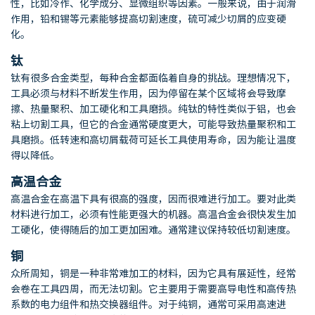
性，比如冷作、化学成分、显微组织等因素。一般来说，由于润滑
作用，铅和锡等元素能够提高切割速度，硫可减少切屑的应变硬
化。
钛
钛有很多合金类型，每种合金都面临着自身的挑战。理想情况下，
工具必须与材料不断发生作用，因为停留在某个区域将会导致摩
擦、热量聚积、加工硬化和工具磨损。纯钛的特性类似于铝，也会
粘上切割工具，但它的合金通常硬度更大，可能导致热量聚积和工
具磨损。低转速和高切屑载荷可延长工具使用寿命，因为能让温度
得以降低。
高温合金
高温合金在高温下具有很高的强度，因而很难进行加工。要对此类
材料进行加工，必须有性能更强大的机器。高温合金会很快发生加
工硬化，使得随后的加工更加困难。通常建议保持较低切割速度。
铜
众所周知，铜是一种非常难加工的材料，因为它具有展延性，经常
会卷在工具四周，而无法切割。它主要用于需要高导电性和高传热
系数的电力组件和热交换器组件。对于纯铜，通常可采用高速进