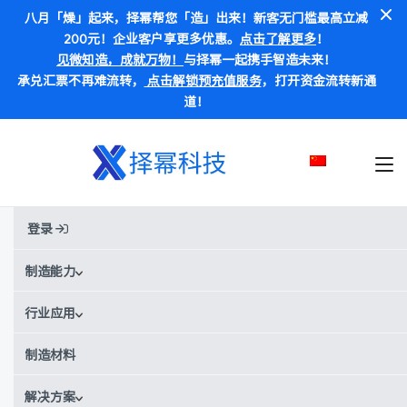
八月「燥」起来，择幂帮您「造」出来！新客无门槛最高立减
200元！企业客户享更多优惠。
点击了解更多
！
见微知造，成就万物！
与择幂一起携手智造未来！
承兑汇票不再难流转，
点击解锁预充值服务
，打开资金流转新通
道！
登录
Home
»
博客
»
CNC加工工艺
»
CNC加工指南
制造能力
CNC加工指南
行业应用
制造材料
解决方案