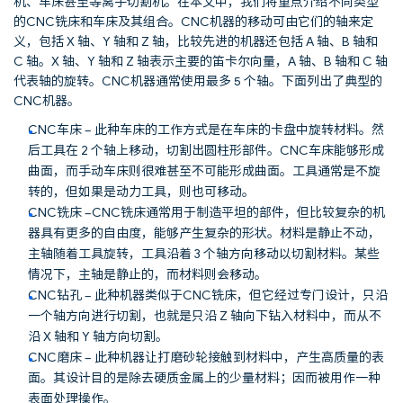
机、车床甚至等离子切割机。在本文中，我们将重点介绍不同类型
的CNC铣床和车床及其组合。CNC机器的移动可由它们的轴来定
义，包括 X 轴、Y 轴和 Z 轴，比较先进的机器还包括 A 轴、B 轴和
C 轴。X 轴、Y 轴和 Z 轴表示主要的笛卡尔向量，A 轴、B 轴和 C 轴
代表轴的旋转。CNC机器通常使用最多 5 个轴。下面列出了典型的
CNC机器。
CNC车床 – 此种车床的工作方式是在车床的卡盘中旋转材料。然
后工具在 2 个轴上移动，切割出圆柱形部件。CNC车床能够形成
曲面，而手动车床则很难甚至不可能形成曲面。工具通常是不旋
转的，但如果是动力工具，则也可移动。
CNC铣床 –CNC铣床通常用于制造平坦的部件，但比较复杂的机
器具有更多的自由度，能够产生复杂的形状。材料是静止不动，
主轴随着工具旋转，工具沿着 3 个轴方向移动以切割材料。某些
情况下，主轴是静止的，而材料则会移动。
CNC钻孔 – 此种机器类似于CNC铣床，但它经过专门设计，只沿
一个轴方向进行切割，也就是只沿 Z 轴向下钻入材料中，而从不
沿 X 轴和 Y 轴方向切割。
CNC磨床 – 此种机器让打磨砂轮接触到材料中，产生高质量的表
面。其设计目的是除去硬质金属上的少量材料；因而被用作一种
表面处理操作。