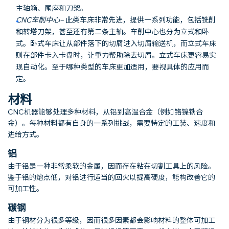
主轴箱、尾座和刀架。
CNC车削中心
–
此类车床非常先进，提供一系列功能，包括铣削
和转塔刀架，甚至还有第二条主轴。车削中心也分为立式和卧
式。卧式车床让从部件落下的切屑进入切屑输送机，而立式车床
则在部件卡入卡盘时，让重力帮助除去切屑。立式车床更容易实
现自动化。至于哪种类型的车床更加适用，要视具体的应用而
定。
材料
CNC机器能够处理多种材料，从铝到高温合金（例如铬镍铁合
金）。每种材料都有自身的一系列挑战，需要特定的工装、速度和
进给方式。
铝
由于铝是一种非常柔软的金属，因而存在粘在切割工具上的风险。
鉴于铝的熔点低，对铝进行适当的回火以提高硬度，能构改善它的
可加工性。
碳钢
由于钢材分为很多等级，因而很多因素都会影响材料的整体可加工