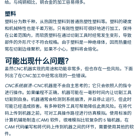
给。与纯铜相比，铜合金的加工容易得多。
塑料
塑料分为数千种，从热固性塑料到普通热塑性塑料等。塑料的硬度
和机械特性也是千差万别。只有刚性塑料可很好地进行加工，保持
在公差范围内，而软质塑料在通过切割工具时经常发生变形，导致
部件的外形尺寸不符合规格。由于塑料是一种绝缘体，因而热量经
常在切割边缘聚积，如果不小心，塑料将会熔化。
可能出现什么问题？
虽然CNC机器实现的用途和功能非常多，但也存在一些风险。下面
列出了在CNC加工中经常出现的一些错误。
CNC系统崩溃
–
CNC机器是不会自主思考的；它只会依照人的指令
进行操作。如果编程不正确，机器可能在一毫秒时间内让切割工具
切割到自身。机器通常会检测到系统崩溃，并且停止运行，但此时
可能已经造成损害。有多种软件工具可帮助降低此类风险。在将代
码上传到机器之前，可对工具操作路径进行仿真模拟。使用标准的
计算机辅助制造 (CAM) 软件，很难模拟比较复杂的 5 轴机器，在
CAM 代码编写和将代码上传到机器之间的环节，需要使用其他的软
件。