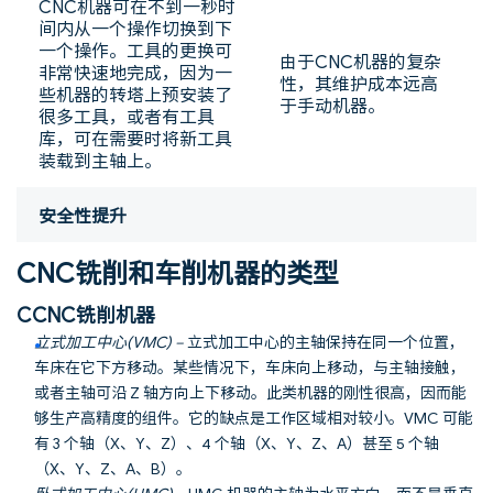
CNC机器可在不到一秒时
间内从一个操作切换到下
一个操作。工具的更换可
由于CNC机器的复杂
非常快速地完成，因为一
性，其维护成本远高
些机器的转塔上预安装了
于手动机器。
很多工具，或者有工具
库，可在需要时将新工具
装载到主轴上。
安全性提升
CNC铣削和车削机器的类型
C
CNC铣削机器
立式加工中心
(VMC) –
立式加工中心的主轴保持在同一个位置，
车床在它下方移动。某些情况下，车床向上移动，与主轴接触，
或者主轴可沿 Z 轴方向上下移动。此类机器的刚性很高，因而能
够生产高精度的组件。它的缺点是工作区域相对较小。VMC 可能
有 3 个轴（X、Y、Z）、4 个轴（X、Y、Z、A）甚至 5 个轴
（X、Y、Z、A、B）。