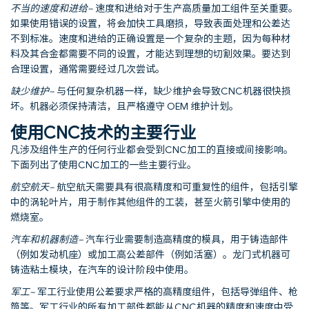
不当的速度和进给
–
速度和进给对于生产高质量加工组件至关重要。
如果使用错误的设置，将会加快工具磨损，导致表面处理和公差达
不到标准。速度和进给的正确设置是一个复杂的主题，因为每种材
料及其合金都需要不同的设置，才能达到理想的切割效果。要达到
合理设置，通常需要经过几次尝试。
缺少维护
–
与任何复杂机器一样，缺少维护会导致CNC机器很快损
坏。机器必须保持清洁，且严格遵守 OEM 维护计划。
使用CNC技术的主要行业
凡涉及组件生产的任何行业都会受到CNC加工的直接或间接影响。
下面列出了使用CNC加工的一些主要行业。
航空航天
–
航空航天需要具有很高精度和可重复性的组件，包括引擎
中的涡轮叶片，用于制作其他组件的工装，甚至火箭引擎中使用的
燃烧室。
汽车和机器制造
–
汽车行业需要制造高精度的模具，用于铸造部件
（例如发动机座）或加工高公差部件（例如活塞）。龙门式机器可
铸造粘土模块，在汽车的设计阶段中使用。
军工
–
军工行业使用公差要求严格的高精度组件，包括导弹组件、枪
筒等。军工行业的所有加工部件都能从CNC机器的精度和速度中受