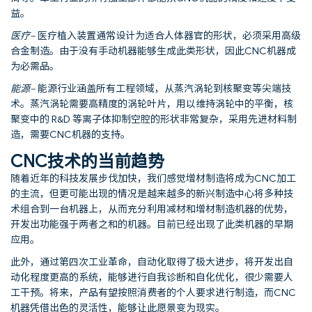
益。
医疗
–
医疗植入装置通常设计为适合人体器官的形状，必须采用高级
合金制造。由于没有手动机器能够生成此类形状，因此CNC机器成
为必需品。
能源
–
能源行业涵盖所有工程领域，从蒸汽涡轮到核聚变等尖端技
术。蒸汽涡轮需要高精度的涡轮叶片，用以维持涡轮中的平衡，核
聚变中的 R&D 等离子体抑制空腔的形状非常复杂，采用先进材料制
造，需要CNC机器的支持。
CNC技术的当前趋势
随着近年的科技发展步伐加快，我们感觉增材制造将成为CNC加工
的主流，但更可能出现的情况是越来越多的新兴制造中心将多种技
术组合到一台机器上，从而充分利用减材和增材制造机器的优势，
开发出功能强于两者之和的机器。目前已经出现了此类机器的早期
应用。
此外，通过第四次工业革命，自动化取得了极大进步，将开发出自
动化程度更高的系统，能够进行自我诊断和自化优化，很少需要人
工干预。将来，产品有望按照消费者的个人要求进行制造，而CNC
机器凭借出色的灵活性，能够让此愿景变为现实。