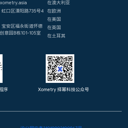
ometry.asia
在澳大利亚
虹口区溧阳路735号4
在欧洲
在美国
：宝安区福永街道怀德
在英国
意园B栋101-105室
在土耳其
程序
Xometry 择幂科技公众号