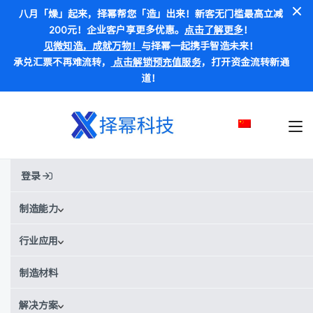
八月「燥」起来，择幂帮您「造」出来！新客无门槛最高立减
200元！企业客户享更多优惠。
点击了解更多
！
见微知造，成就万物！
与择幂一起携手智造未来！
承兑汇票不再难流转，
点击解锁预充值服务
，打开资金流转新通
道！
登录
首页
材料
PVDF
PVDF
制造能力
行业应用
别称:
PVDF / 聚偏二氟乙烯
¥¥¥¥
¥
价格范围：
制造材料
PVDF材料数据
解决方案
获取实时报价