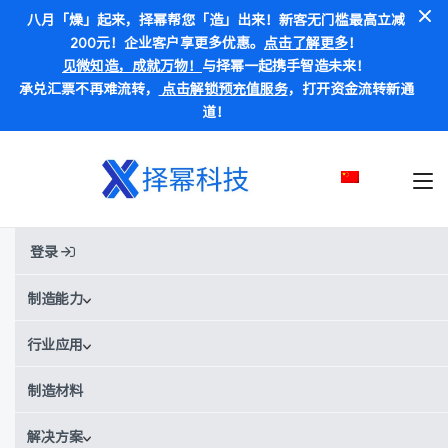
八月「燥」起来，择幂帮您「造」出来！新客无门槛最高立减
200元！企业客户享更多优惠。
点击了解更多
！
见微知造，成就万物！
与择幂一起携手智造未来！
承兑汇票不再难流转，
点击解锁预充值服务
，打开资金流转新通
道！
登录
首页
材料
PS
PS
制造能力
行业应用
别称:
PS / 聚苯乙烯
¥¥
¥¥¥
价格范围：
制造材料
PS材料数据
解决方案
获取实时报价