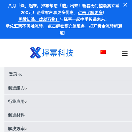
八月「燥」起来，择幂帮您「造」出来！新客无门槛最高立减
200元！企业客户享更多优惠。
点击了解更多
！
见微知造，成就万物！
与择幂一起携手智造未来！
承兑汇票不再难流转，
点击解锁预充值服务
，打开资金流转新通
道！
登录
首页
材料
PPE-PS
PPE-PS
制造能力
行业应用
别称:
PPE-PS / 聚苯醚-聚苯乙烯
¥
¥¥¥¥
价格范围：
制造材料
PPE-PS材料数据
解决方案
获取实时报价