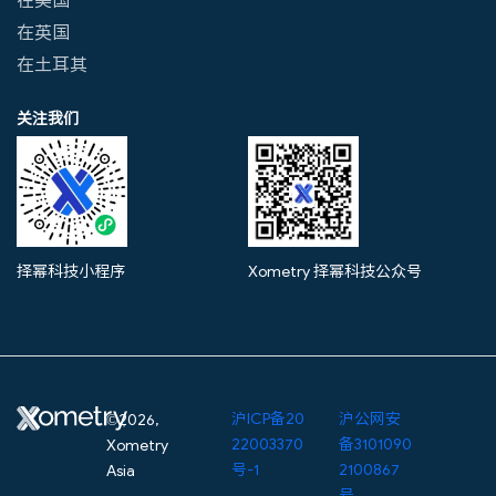
在英国
在土耳其
关注我们
择幂科技小程序
Xometry 择幂科技公众号
沪ICP备20
沪公网安
©2026,
22003370
备3101090
Xometry
号-1
2100867
Asia
号