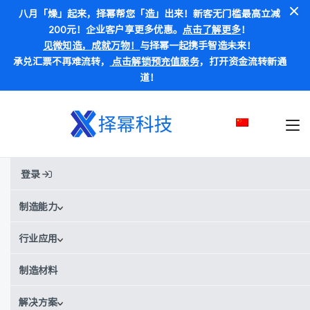
八月「燥」起来，择幂帮您「造」出来！新客无门槛最高立减
200元！企业客户享更多优惠。
点击了解更多
！
见微知造，成就万物！
与择幂一起携手智造未来！
承兑汇票不再难流转，
点击解锁预充值服务
，打开资金流转新通
道！
登录
首页
材料
POM
POM
制造能力
行业应用
别称:
POM / 聚甲醛 / 超钢 / 赛钢 / 迭尔林、乙缩醛
¥¥
¥¥¥
价格范围：
制造材料
POM材料数据
解决方案
获取实时报价