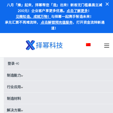
八月「燥」起来，择幂帮您「造」出来！新客无门槛最高立减
200元！企业客户享更多优惠。
点击了解更多
！
见微知造，成就万物！
与择幂一起携手智造未来！
承兑汇票不再难流转，
点击解锁预充值服务
，打开资金流转新通
道！
登录
首页
材料
PEKK-FDM
PEKK-FDM
制造能力
行业应用
别称:
PEKK / 聚醚酮酮
¥
¥¥¥¥
价格范围：
制造材料
解决方案
获取实时报价