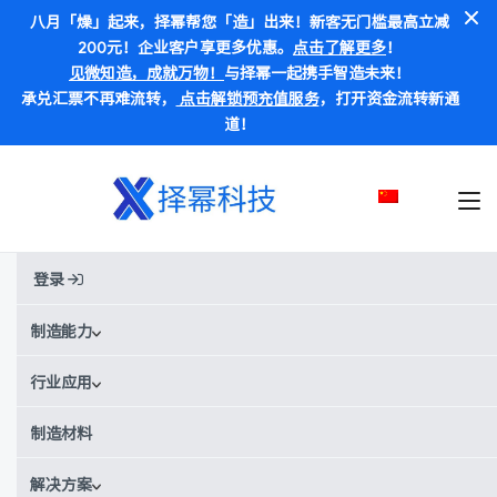
八月「燥」起来，择幂帮您「造」出来！新客无门槛最高立减
200元！企业客户享更多优惠。
点击了解更多
！
见微知造，成就万物！
与择幂一起携手智造未来！
承兑汇票不再难流转，
点击解锁预充值服务
，打开资金流转新通
道！
登录
首页
材料
PEI
PEI
制造能力
行业应用
别称:
PEI / 聚醚酰亚胺
¥¥¥
¥¥
价格范围：
制造材料
Data Sheet
解决方案
获取实时报价