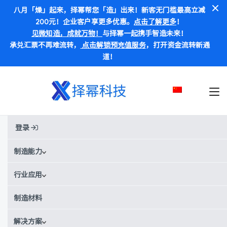
八月「燥」起来，择幂帮您「造」出来！新客无门槛最高立减
200元！企业客户享更多优惠。
点击了解更多
！
见微知造，成就万物！
与择幂一起携手智造未来！
承兑汇票不再难流转，
点击解锁预充值服务
，打开资金流转新通
道！
登录
首页
材料
PC-FDM
PC-FDM
制造能力
行业应用
别称:
PC-FDM
¥¥
¥¥¥
价格范围：
制造材料
PC-FDM材料数据
解决方案
获得实时报价