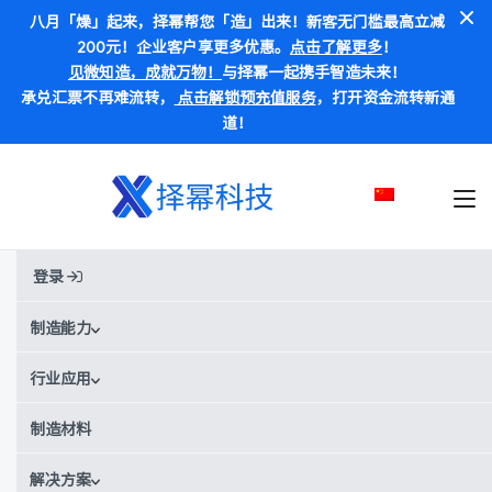
八月「燥」起来，择幂帮您「造」出来！新客无门槛最高立减
200元！企业客户享更多优惠。
点击了解更多
！
见微知造，成就万物！
与择幂一起携手智造未来！
承兑汇票不再难流转，
点击解锁预充值服务
，打开资金流转新通
道！
登录
首页
材料
PA6 GB-SLS
PA6 GB-SLS
制造能力
行业应用
别称:
尼龙6+玻璃微珠 / PA6GB
¥¥¥¥¥
价格范围：
制造材料
PA6 GB-SLS材料数据
解决方案
获得实时报价