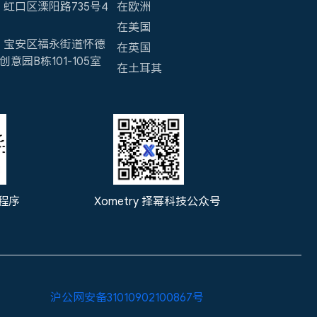
虹口区溧阳路735号4
在欧洲
在美国
：宝安区福永街道怀德
在英国
意园B栋101-105室
在土耳其
程序
Xometry 择幂科技公众号
沪公网安备31010902100867号