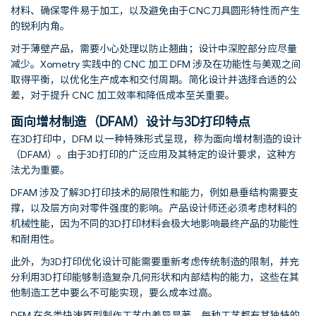
材料、确保零件易于加工，以及避免由于CNC刀具圆形特性而产生
的锐利内角。
对于薄壁产品，需要小心处理以防止翘曲；设计中深腔部分应尽量
减少。Xometry 实践中的 CNC 加工 DFM 涉及在功能性与美观之间
取得平衡，以优化生产成本和交付周期。简化设计并选择合适的公
差，对于提升 CNC 加工效率和降低成本至关重要。
面向增材制造（DFAM）设计与3D打印特点
在3D打印中，DFM 以一种特殊形式呈现，称为面向增材制造的设计
（DFAM）。由于3D打印的广泛应用及其特定的设计要求，这种方
法尤为重要。
DFAM 涉及了解3D打印技术的局限性和能力，例如悬垂结构需要支
撑，以及层方向对零件强度的影响。产品设计师还必须考虑材料的
机械性能，因为不同的3D打印材料会极大地影响最终产品的功能性
和耐用性。
此外，为3D打印优化设计可能需要重新考虑传统制造的限制，并充
分利用3D打印能够制造复杂几何形状和内部结构的能力，这些在其
他制造工艺中要么不可能实现，要么成本过高。
DFM 在各类快速原型制作工艺中差异显著，每种工艺都有其独特的