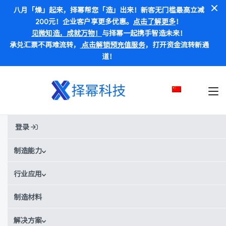
八月「燥」起来，择幂帮您「造」出来！新客无门槛最高立减
200元！企业客户享更多优惠。
点击了解更多
！
见微知造，成就万物！
与择幂一起携手智造未来！
承兑汇票不再难流转，
点击解锁预充值服务
，打开资金流转新通
道！
登录
Home
»
博客
»
其他
»
如何通过面向制造设计（DFM）提升原型制作
制造能力
行业应用
如何通过面向制造设计（DFM）
提升原型制作
制造材料
DFM优化设计流程，提高原型效率，降低成本，保障产品功能与可
解决方案