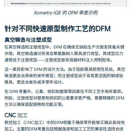
Xometry IQE 的 DFM 审查示例
针对不同快速原型制作工艺的DFM
真空铸造与注塑成型
在真空铸造和注塑成型中，DFM 在确保无缺陷生产方面发挥着关键
作用。真空铸造通过将液态聚氨酯倒入模具进行成型，其成型应力
通常低于注塑成型——注塑成型是将熔融材料注入预制腔体。
这一差异影响了 DFM 的设计方法。由于硅胶模具耐用性较低，真空
铸造更适合简单的单件模型；而注塑成型由于采用更坚固的钢或铝
模具，更适合复杂或多零件设计。
在 DFM 考量中，公差、倒扣和壁厚等因素在不同工艺中有所差异。
例如，注塑成型对壁厚和倒扣的公差要求更严格，需要精确的 DFM
方法以确保装配顺畅和功能正常。
CNC
加工
数控加工（CNC加工）中的DFM侧重于确保零件能够正确且高效地
加工。主要的DFM考量包括根据强度和加工工艺的兼容性选择合适