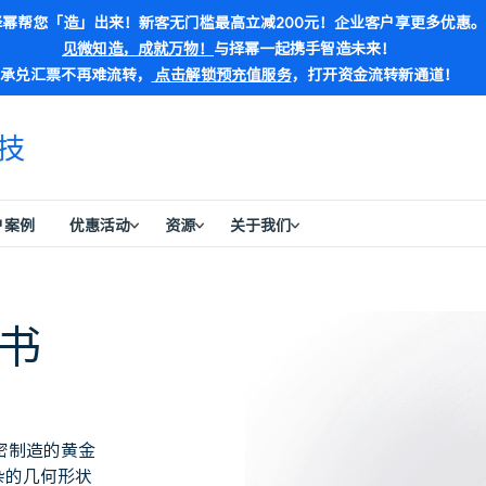
幂帮您「造」出来！新客无门槛最高立减200元！企业客户享更多优惠。
见微知造，成就万物！
与择幂一起携手智造未来！
承兑汇票不再难流转，
点击解锁预充值服务
，打开资金流转新通道！
户案例
优惠活动
资源
关于我们
子书
》
密制造的黄金
杂的几何形状