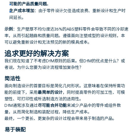
可能的产品质量问题
。
生产成本增加
：由于零件设计欠佳造成浪费、重新设计和生产时
间延长。
示例
：生产壁厚不均匀度达35%的ABS塑料零件会导致不同的冷却速
率，从而引起翘曲和质量问题。遵循面向注塑成型的设计规则，本
可以避免重新设计和无法预见的新的模具成本。
追求更好的解决方案
我们现在知道了不考虑DfM原则的后果。但DfM的优点是什么？或
者说，为什么您要为设计流程增加复杂性？
简洁性
面向制造设计的首要目标是简化几何形状。这意味着在保持所需功
能的前提下，采用
最简单的设计
，同时提高零件的可加工性、可模
塑性、可打印性或所选制造方法的适用性。
DfM通常涉及通过
尽可能合并功能
来减少产品中的零件或组件数
量，从而简化制造和装配过程，降低生产成本。
最终，一个更长、更复杂的设计过程会带来易于制造的产品。
易于装配