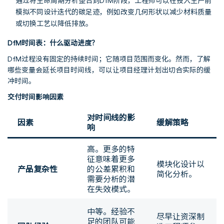
通过将生命周期分析整合到DfM阶段，工程师可以在投入生产前
模拟不同设计迭代的碳足迹，例如改变几何形状以减少材料质量
或切换工艺以降低排放。
DfM时间表：什么驱动进度？
DfM过程没有固定的持续时间；它随项目范围而变化。然而，了解
哪些变量会延长项目时间线，可以让项目经理计划出切合实际的缓
冲时间。
交付时间影响因素
对时间线的影
因素
缓解策略
响
高。更多的特
征意味着更多
模块化设计以
产品复杂性
的公差累积和
简化分析。
需要分析的潜
在失效模式。
中等。经验不
尽早让资深制
足的团队可能