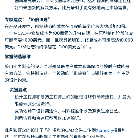
创新与竞争力
：DfM鼓励跨职能协作。这种视角的多样性往往
能带来创新的解决方案，比竞争对手更有效地满足市场需求。
专家建议：“10倍法则”
在产品开发中，修复缺陷的成本在流程的每个阶段大约增加
10倍
。
一个在CAD中修复成本为
100美元
的几何错误，在原型制作阶段修复
可能需要
1,000美元
，而一旦模具被切割，修复成本可能高达
10,000
美元
。DfM让您始终停留在“100美元区间”。
掌握制造思维
采用面向制造的设计原则是降低生产成本和确保项目按时完成的最
有效方法。它将制造从一个被动的“供应链”步骤转变为一个主动
的设计约束。
关键要点：
设计工程师和制造工程师之间的反馈循环驱动着流程，并最大
限度地减少试运行。
成功依赖于设计简洁性、材料标准化以及避免过度公差。
利用仿真和快速原型可以加速验证。
准备验证您的设计了吗？将您的CAD文件上传到
Xometry
择幂科
技，即可在数秒内收到关于您零件的自动化DfM反馈。