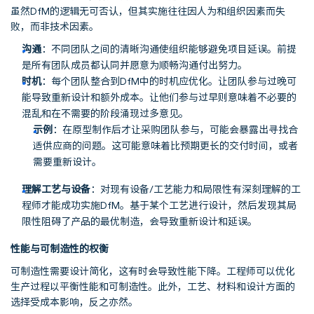
虽然DfM的逻辑无可否认，但其实施往往因人为和组织因素而失
败，而非技术因素。
沟通
：不同团队之间的清晰沟通使组织能够避免项目延误。前提
是所有团队成员都认同并愿意为顺畅沟通付出努力。
时机
：每个团队整合到DfM中的时机应优化。让团队参与过晚可
能导致重新设计和额外成本。让他们参与过早则意味着不必要的
混乱和在不需要的阶段涌现过多意见。
示例
：在原型制作后才让采购团队参与，可能会暴露出寻找合
适供应商的问题。这可能意味着比预期更长的交付时间，或者
需要重新设计。
理解工艺与设备
：对现有设备/工艺能力和局限性有深刻理解的工
程师才能成功实施DfM。基于某个工艺进行设计，然后发现其局
限性阻碍了产品的最优制造，会导致重新设计和延误。
性能与可制造性的权衡
可制造性需要设计简化，这有时会导致性能下降。工程师可以优化
生产过程以平衡性能和可制造性。此外，工艺、材料和设计方面的
选择受成本影响，反之亦然。