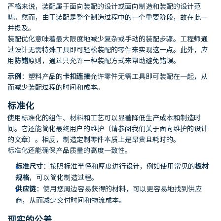
严格来说，装配属于面向装配的设计或面向制造和装配的设计范
畴。然而，由于装配是整个制造过程中的一个重要阶段，故在此一
并提及。
装配优化意味着最大限度地减少复杂或手动的装配步骤。工程师通
过设计无需特殊工具即可轻松装配的零件来实现这一点。此外，应
用
防错
原则，通过只允许一种装配方式来帮助避免错误。
示例
：塑料产品的
卡扣连接
允许零件无需工具即可装配在一起，从
而减少装配过程的时间和成本。
标准化
使用标准化的组件、材料和工艺可以显著降低生产成本和制造时
间。它还能简化最终用户的维护（请参阅我们关于面向维护的设计
的文章）。相反，制造定制零件本质上是昂贵且耗时的。
标准化还能确保产品质量的高度一致性。
标准尺寸
：按照标准半径和厚度进行设计，例如使用常见的
板材
规格
，可以简化制造过程。
供应链
：使用您周边容易获得的材料，可以更容易地找到供应
商，从而减少交付时间和物流成本。
现实的公差