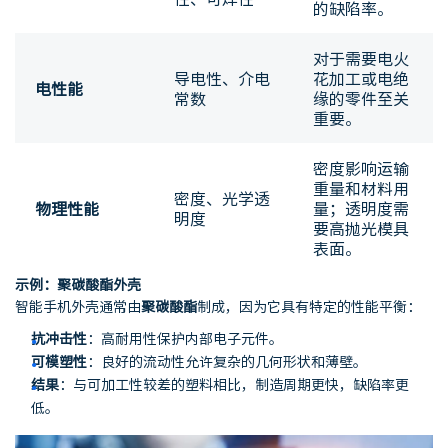
的缺陷率。
对于需要电火
导电性、介电
花加工或电绝
电性能
常数
缘的零件至关
重要。
密度影响运输
重量和材料用
密度、光学透
物理性能
量；透明度需
明度
要高抛光模具
表面。
示例：聚碳酸酯外壳
智能手机外壳通常由
聚碳酸酯
制成，因为它具有特定的性能平衡：
抗冲击性
：高耐用性保护内部电子元件。
可模塑性
：良好的流动性允许复杂的几何形状和薄壁。
结果
：与可加工性较差的塑料相比，制造周期更快，缺陷率更
低。