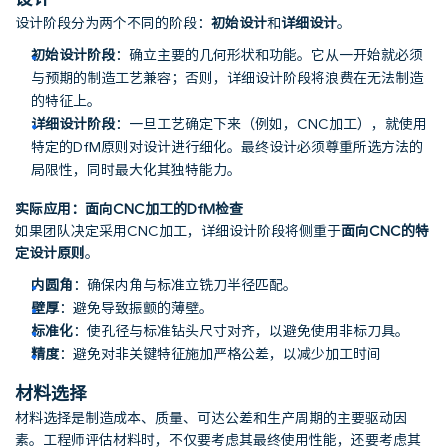
设计阶段分为两个不同的阶段：
初始设计
和
详细设计
。
初始设计阶段
：确立主要的几何形状和功能。它从一开始就必须
与预期的制造工艺兼容；否则，详细设计阶段将浪费在无法制造
的特征上。
详细设计阶段
：一旦工艺确定下来（例如，CNC加工），就使用
特定的DfM原则对设计进行细化。最终设计必须尊重所选方法的
局限性，同时最大化其独特能力。
实际应用：面向CNC加工的DfM检查
如果团队决定采用CNC加工，详细设计阶段将侧重于
面向CNC的特
定设计原则
。
内圆角
：确保内角与标准立铣刀半径匹配。
壁厚
：避免导致振颤的薄壁。
标准化
：使孔径与标准钻头尺寸对齐，以避免使用非标刀具。
精度
：避免对非关键特征施加严格公差，以减少加工时间
材料选择
材料选择是制造成本、质量、可达公差和生产周期的主要驱动因
素。工程师评估材料时，不仅要考虑其最终使用性能，还要考虑其