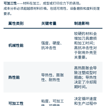
可加工性
——材料在加工、成型或打印应力下的表现。
成本分析必须超越原材料价格，包括可用性、设备磨损和废料处理
要求。
属性类别
关键考量
制造影响
较硬的材料会
增加刀具磨损
强度、硬度、
和加工时间；
机械性能
抗冲击性
高抗冲击性对
于耐用外壳至
关重要。
高热膨胀会导
致注塑成型时
导热性、膨胀
热性能
翘曲；导热性
性、耐热性
决定了冷却周
期时间。
决定循环速度
粘度、可加工
可加工性
和生产过程中
性、可焊性