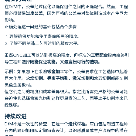
在DfM中，公差经过优化以确保组件之间的正确配合。然而，工程
师必须警惕
过度公差
，因为严格的公差会对整体制造成本产生巨大
影响。
正确处理这一问题的基础包括两个步骤：
理解确保功能和使用寿命所需的精度。
了解不同制造工艺可达到的精度水平。
虽然CNC加工可以达到极高的精度，但标准的
工程配合
指南始终引
导工程师选择
既能保证功能，又最宽松可行的选项
。
示例
：如果您正在采购
钣金加工
零件，公差要求在工艺选择中起着
巨大作用。
火焰切割、等离子切割、激光切割和水刀切割
都能切割
黑色金属板材。
但它们之间的精度和成本差异很大。指定比所需更严格的公差可能
会迫使您选择像激光切割这样更昂贵的工艺，而等离子切割本来已
经足够。
持续改进
DfM不是一次性的检查，它是一个
迭代过程
。应由包括制造工程师
在内的跨职能团队定期审查设计，以识别质量或生产流程中的潜在