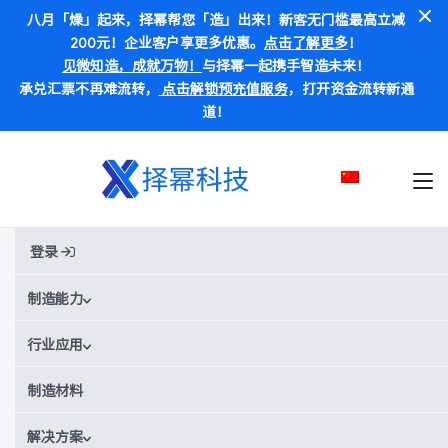
八月「燥」起来，择幂帮您「造」出来！新客无门槛最高立减
200元！企业客户享更多优惠。
点击了解更多
！
见微知造，成就万物！
与择幂一起携手智造未来！
承兑汇票不再难流转，
点击解锁预充值服务
，打开资金流转新通
道！
登录
Home
»
博客
»
其他
»
面向制造的设计（DfM）
制造能力
面向制造的设计（DfM）
行业应用
制造材料
解决方案