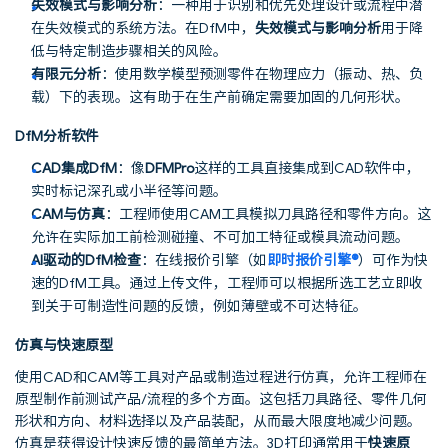
失效模式与影响分析
：一种用于识别和优先处理设计或流程中潜
在失效模式的系统方法。在DfM中，
失效模式与影响分析
用于降
低与特定制造步骤相关的风险。
有限元分析
：使用数学模型预测零件在物理应力（振动、热、负
载）下的表现。这有助于在生产前确定需要加固的几何形状。
DfM分析软件
CAD集成DfM
：像
DFMPro
这样的工具直接集成到CAD软件中，
实时标记深孔或小半径等问题。
CAM与仿真
：工程师使用CAM工具模拟刀具路径和零件方向。这
允许在实际加工前检测碰撞、不可加工特征或模具流动问题。
AI驱动的DfM检查
：在线报价引擎（如
即时报价引擎®
）可作为快
速的DfM工具。通过上传文件，工程师可以根据所选工艺立即收
到关于可制造性问题的反馈，例如薄壁或不可达特征。
仿真与快速原型
使用CAD和CAM等工具对产品或制造过程进行仿真，允许工程师在
原型制作前测试产品/流程的多个方面。这包括刀具路径、零件几何
形状和方向、材料选择以及产品装配，从而最大限度地减少问题。
仿真是获得设计快速反馈的最简单方法。3D打印通常用于
快速原