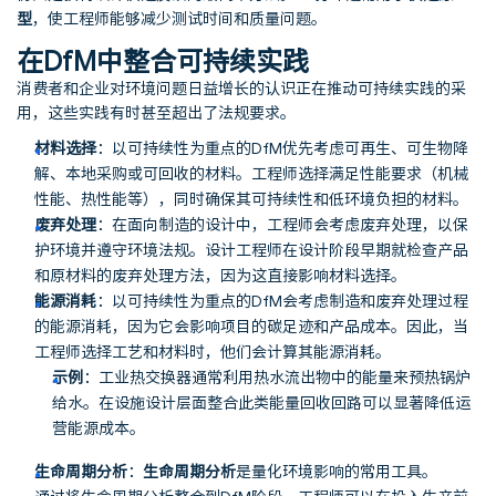
型
，使工程师能够减少测试时间和质量问题。
在DfM中整合可持续实践
消费者和企业对环境问题日益增长的认识正在推动可持续实践的采
用，这些实践有时甚至超出了法规要求。
材料选择
：以可持续性为重点的DfM优先考虑可再生、可生物降
解、本地采购或可回收的材料。工程师选择满足性能要求（机械
性能、热性能等），同时确保其可持续性和低环境负担的材料。
废弃处理
：在面向制造的设计中，工程师会考虑废弃处理，以保
护环境并遵守环境法规。设计工程师在设计阶段早期就检查产品
和原材料的废弃处理方法，因为这直接影响材料选择。
能源消耗
：以可持续性为重点的DfM会考虑制造和废弃处理过程
的能源消耗，因为它会影响项目的碳足迹和产品成本。因此，当
工程师选择工艺和材料时，他们会计算其能源消耗。
示例
：工业热交换器通常利用热水流出物中的能量来预热锅炉
给水。在设施设计层面整合此类能量回收回路可以显著降低运
营能源成本。
生命周期分析
：
生命周期分析
是量化环境影响的常用工具。