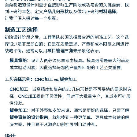
面向制造的设计侧重于直接影响生产阶段成功与否的关键要素：找
到正确的
工艺
、定义
产品几何形状
以及做出正确的
材料选择
。
让我们深入探讨每一个步骤。
制造工艺选择
初始设计阶段之后，工程团队必须选择最合适的制造工艺。这个选
择很少是非黑即白的；它是在质量需求、产量和成本限制之间进行
战略平衡，通常可以用
项目管理三角
来形象化表示。
模具策略
：设计人员必须尽早考虑模具。模具通常是最大的前期
成本驱动因素，因此选择与您的产量相匹配的工艺至关重要。
工艺选择示例：CNC加工 vs. 钣金加工
CNC加工
：当高精度和复杂的3D几何形状是不可妥协的要求时选
择。
CNC加工
提供了灵活性，但对于大批量生产，其成本可扩展
性较差。
钣金加工
：对于外壳和支架来说，通常是更好的选择。只要了解
钣金弯曲的设计指南
，就能找到一种更简单、更具成本效益的解
决方案，并且易于从激光切割扩展到自动冲孔。
设计