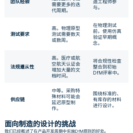
团队经验
造工程师参
需要更多的迭
与。
代周期。
在物理测试
高。物理原型
前，使用仿真
测试要求
测试需要数天
验证早期概
或数周。
念。
高。医疗或航
将合规性检查
空航天认证会
法规遵从性
整合到初始
增加大量的文
DfM评审中。
档时间。
中等。采购特
围绕标准的、
殊材料可能会
供应链
有库存的材料
延迟原型制
进行设计。
作。
面向制造的设计的挑战
我们已经概述了在产品开发周期中实施DfM原则的好处。